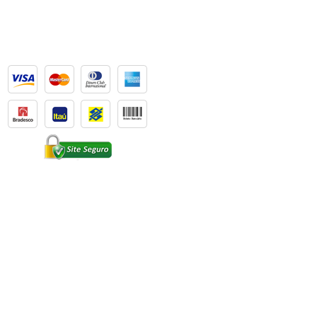
Formas de Pagamento
Política de Privacidade
|
Termos e Condições
CNPJ: 29.000.634/0001-26 -
PRANA - Fórmulas
Personalizadas
©
- Todos os direitos reservados | Desenvolvido por:
Xamativo