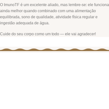
O ImunoTF é um excelente aliado, mas lembre-se: ele funciona
ainda melhor quando combinado com uma alimentação
equilibrada, sono de qualidade, atividade física regular e
ingestão adequada de água.
Cuide do seu corpo como um todo — ele vai agradecer!
Onde Estamos
Endereço:
Rua Freire Alemão, 1323
Estrela - Ponta Grossa
Cep: 84040-050