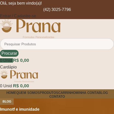
Olá, seja bem vindo(a)!
(42) 3025-7796
Entrar / Cadastre-se
Procurar
R$
0,00
0
Unid
Cardápio
R$
0,00
0
Unid
HOME
QUEM SOMOS
PRODUTOS
CARRINHO
MINHA CONTA
BLOG
CONTATO
BLOG
Imunotf e imunidade