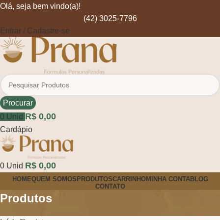
Olá, seja bem vindo(a)!
(42) 3025-7796
Entrar / Cadastre-se
Procurar
R$
0,00
0
Unid
Cardápio
R$
0,00
0
Unid
HOME
QUEM SOMOS
PRODUTOS
CARRINHO
MINHA CONTA
BLOG
CONTATO
Produtos